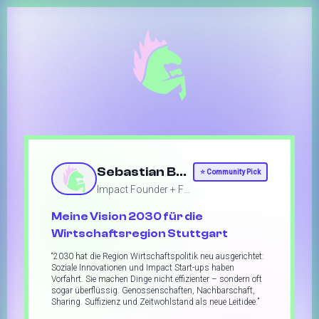
Sebastian Brumm
⭐
Community Pick
Impact Founder + Funder
Meine Vision 2030 für die
Wirtschaftsregion Stuttgart
“
2030 hat die Region Wirtschaftspolitik neu ausgerichtet:
Soziale Innovationen und Impact Start-ups haben
Vorfahrt. Sie machen Dinge nicht effizienter – sondern oft
sogar überflüssig. Genossenschaften, Nachbarschaft,
Sharing. Suffizienz und Zeitwohlstand als neue Leitidee.
”