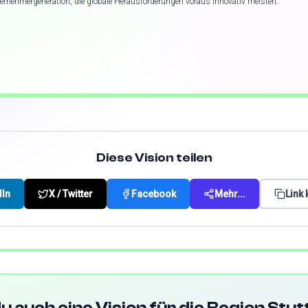
ternehmergeneration, die globale Herausforderungen voraus innovativ meistert.
”
Diese Vision teilen
dIn
X / Twitter
Facebook
Mehr...
Link
u auch eine Vision für die Region Stu