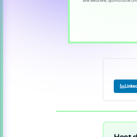
eine weltoffene, optimistische Un
Linke
Hast d