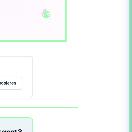
 kopieren
ttgart?