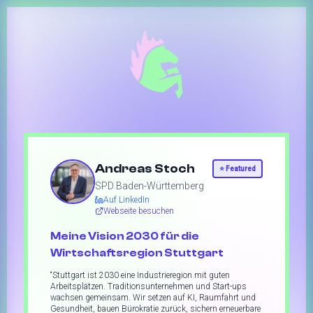
Andreas Stoch
⭐
Featured
SPD Baden-Württemberg
Auf LinkedIn
Webseite besuchen
Meine Vision 2030 für die
Wirtschaftsregion Stuttgart
“
Stuttgart ist 2030 eine Industrieregion mit guten
Arbeitsplätzen. Traditionsunternehmen und Start-ups
wachsen gemeinsam. Wir setzen auf KI, Raumfahrt und
Gesundheit, bauen Bürokratie zurück, sichern erneuerbare